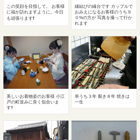
この笑顔を目指して。 お客様
縁結びの縁台です カップルで
に福が訪れますように。今日
おみえになるお客様のうち９
０%の方が 写真を撮って行か
も頑張ります❗
れます
美しいお着物姿のお客様 小江
串うち３年 裂き８年 焼きは
戸の町並みに良く似合いま
一生
す‼