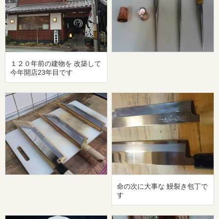
１２０年前の建物を 改築して
今年開店23年目です
命の次に大事な 鰻裂き包丁で
す