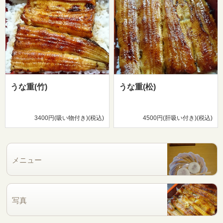
うな重(竹)
うな重(松)
3400円(吸い物付き)(税込)
4500円(肝吸い付き)(税込)
メニュー
写真