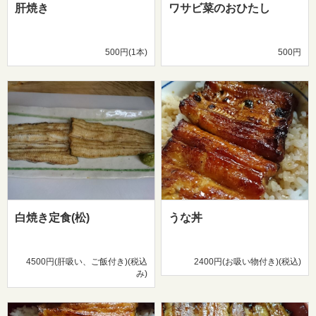
肝焼き
ワサビ菜のおひたし
500円(1本)
500円
白焼き定食(松)
うな丼
4500円(肝吸い、ご飯付き)(税込
2400円(お吸い物付き)(税込)
み)