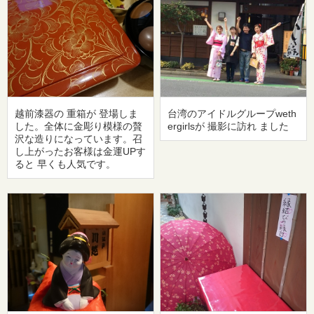
越前漆器の 重箱が 登場しま
台湾のアイドルグループweth
した。全体に金彫り模様の贅
ergirlsが 撮影に訪れ ました
沢な造りになっています。召
し上がったお客様は金運UPす
ると 早くも人気です。