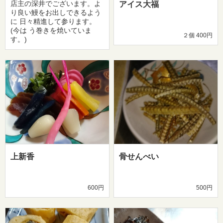
店主の深井でございます。よ
アイス大福
り良い鰻をお出しできるよう
に 日々精進して参ります。
(今は う巻きを焼いていま
２個 400円
す。)
上新香
骨せんべい
600円
500円