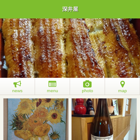
深井屋
news
menu
photo
map